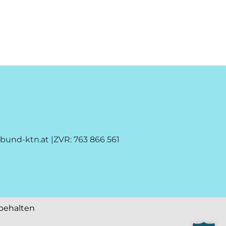
nbund-ktn.at
|ZVR: 763 866 561
behalten