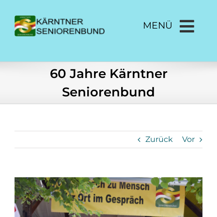
Zum
Inhalt
MENÜ
springen
60 Jahre Kärntner
Seniorenbund
Zurück
Vor
Zeige
grösseres
Bild