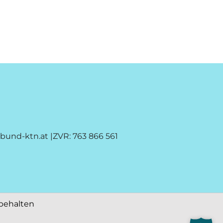
nbund-ktn.at
|ZVR: 763 866 561
behalten